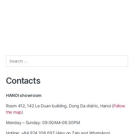
Search
for:
Contacts
HANOI showroom
Room 412, 142 Le Duan building, Dong Da distric, Hanoi (
Follow
the map
)
Monday – Sunday: 09:00AM–06:30PM
Hotline: +84 974 208 697 (Also on Zalo and WhatsApp)