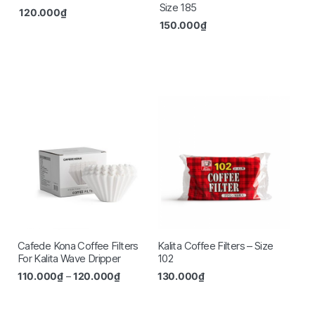
Size 185
120.000
₫
150.000
₫
Cafede Kona Coffee Filters
Kalita Coffee Filters – Size
For Kalita Wave Dripper
102
110.000
₫
–
120.000
₫
130.000
₫