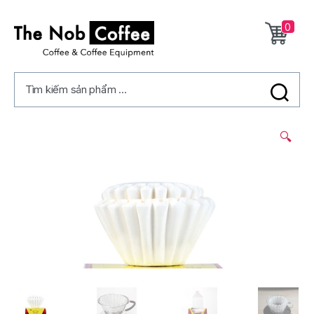
0
The
Nob
Tìm kiếm sản phẩm ...
Coffee
2/
🔍