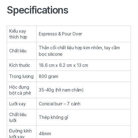
Specifications
Kiểu xay
Espresso & Pour Over
thích hợp
Thân cối chất liệu hợp kim nhôm, tay cầm
Chất liệu
bọc silicone
Kích thước
18.6 cm x 6.2 cm x 13 cm
Trọng lượng
800 gram
Hộc đựng
35-40g (hít nam châm)
bột cà phê
Lưỡi xay
Conical burr – 7 cánh
Chất liệu
Thép không gỉ
lưỡi
Đường kính
48mm
lưỡi xay