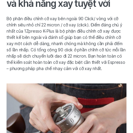
và khả năng xay tuyệt vời
Bộ phận điều chỉnh cỡ xay bên ngoài 90 Click/ vòng với cỡ
chỉnh siêu nhỏ chỉ 22 micron / cỡ xay (click). Điểm đáng chú ý
nhất của 1Zpresso K-Plus là bộ phận điều chỉnh cỡ xay được
thiết kế bên ngoài và đánh số giúp bạn có thể điều chỉnh cỡ
xay một cách dễ dàng, nhanh chóng mà không cần phải đếm
số lần nhấp. Có tổng cộng 90 click ở phần chĩnh cỡ tức mỗi lần
nhấp sẽ dịch chuyển lưỡi dao đi 22 micron. Bạn hoàn toàn có
thể kiểm soát hoàn toàn cỡ xay đặc biệt cần thiết với Espresso
– phương pháp pha chế nhạy cảm với cỡ xay nhất.