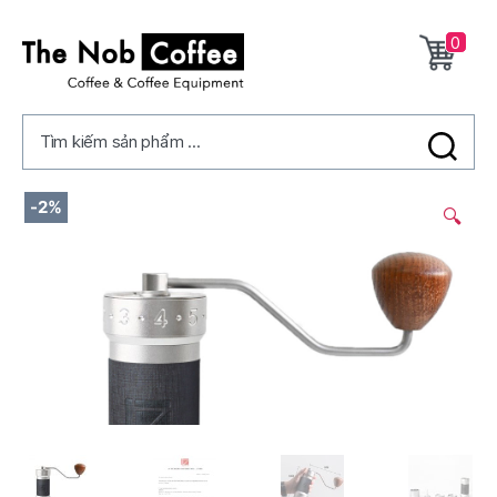
0
The
Nob
Tìm kiếm sản phẩm ...
Coffee
2/
-2%
🔍